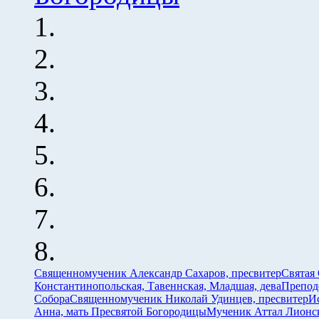
Священномученик Александр Сахаров, пресвитер
Святая
Константинопольская, Тавеннская, Младшая, дева
Препод
Собора
Священномученик Николай Удинцев, пресвитер
И
Анна, мать Пресвятой Богородицы
Мученик Аттал Лионс