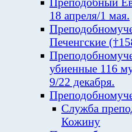
Преподобный Евф
18 апреля/1 мая.
Преподобномуче
Печенгские (†158
Преподобномуче
убиенные 116 му
9/22 декабря.
Преподобномуче
Служба преп
Кожину