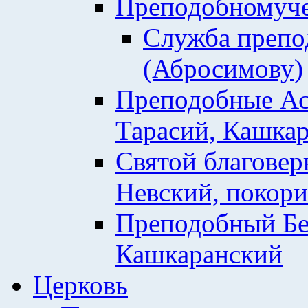
Преподобномуче
Служба препо
(Абросимову)
Преподобные Ас
Тарасий, Кашкар
Святой благовер
Невский, покор
Преподобный Бе
Кашкаранский
Церковь