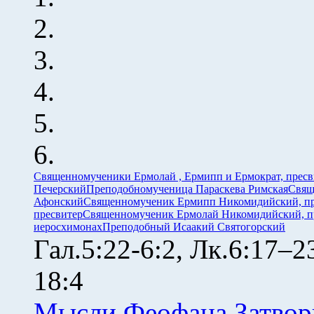
Священномученики Ермолай , Ермипп и Ермократ, прес
Печерский
Преподобномученица Параскева Римская
Свящ
Афонский
Священномученик Ермипп Никомидийский, пр
пресвитер
Священномученик Ермолай Никомидийский, п
иеросхимонах
Преподобный Исаакий Святогорский
Гал.5:22-6:2, Лк.6:17–
18:4
Мысли Феофана Затвор