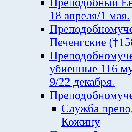
Преподобный Евф
18 апреля/1 мая.
Преподобномуче
Печенгские (†158
Преподобномуче
убиенные 116 му
9/22 декабря.
Преподобномуче
Служба преп
Кожину