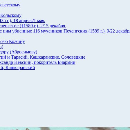
еретскому
 Кольскому
 г.), 18 апреля/1 мая.
гские (†1589 г.), 2/15 декабря.
ним убиенные 116 мучеников Печенгских (1589 г.), 9/22 декабр
исею Кожину
в)
ору (Абросимову)
ий и Тарасий, Кашкаранские, Соловецкие
ксандр Невский, покоритель Биармии
й, Кашкаранский