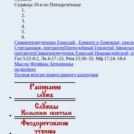
Седмица 10-я по Пятидесятнице
Священномученики Ермолай , Ермипп и Ермократ, прес
Стрельников, пресвитер
Преподобный Геронтий Афонски
пресвитер
Священномученик Ермолай Никомидийский, п
Гал.5:22-6:2, Лк.6:17–23, Рим.15:30–33, Мф.17:24–18:4
Мысли Феофана Затворника
подробнее
Полная версия православного календаря