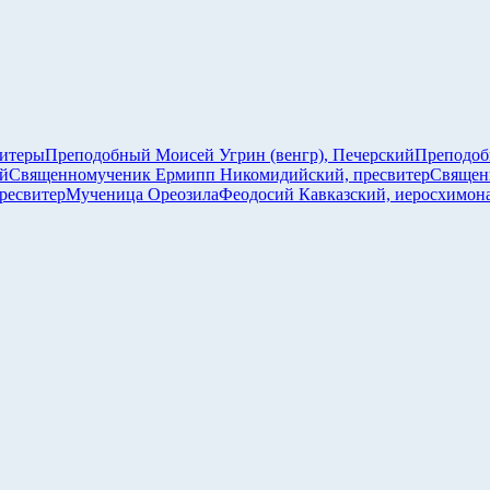
витеры
Преподобный Моисей Угрин (венгр), Печерский
Преподоб
й
Священномученик Ермипп Никомидийский, пресвитер
Священ
ресвитер
Мученица Ореозила
Феодосий Кавказский, иеросхимон