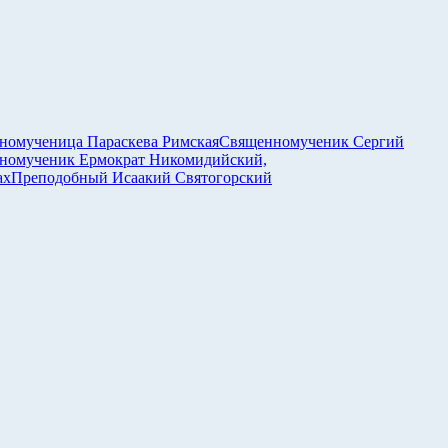
номученица Параскева Римская
Священномученик Сергий
номученик Ермократ Никомидийский,
ах
Преподобный Исаакий Святогорский