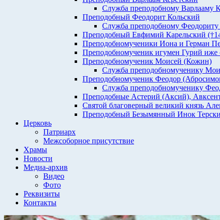
Служба преподобному Варлааму К
Преподобный Феодорит Кольский
Служба преподобному Феодориту
Преподобный Евфимий Карельский (†1435
Преподобномученики Иона и Герман Печен
Преподобномученик игумен Гурий иже с 
Преподобномученик Моисей (Кожин)
Служба преподобномученику Мо
Преподобномученик Феодор (Абросимо
Служба преподобномученику Феод
Преподобные Астерий (Аксий), Авксент
Святой благоверный великий князь Але
Преподобный Безымянный Инок Терски
Церковь
Патриарх
Межсоборное присутствие
Храмы
Новости
Медиа-архив
Видео
Фото
Реквизиты
Контакты