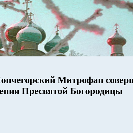
ончегорский Митрофан совер
щения Пресвятой Богородицы