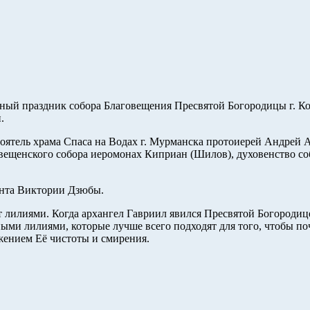
льный праздник собора Благовещения Пресвятой Богородицы г. 
.
оятель храма Спаса на Водах г. Мурманска протоиерей Андрей А
овещенского собора иеромонах Киприан (Шилов), духовенство с
ента Виктории Дзюбы.
ет лилиями. Когда архангел Гавриил явился Пресвятой Богороди
ми лилиями, которые лучше всего подходят для того, чтобы по
жением Её чистоты и смирения.