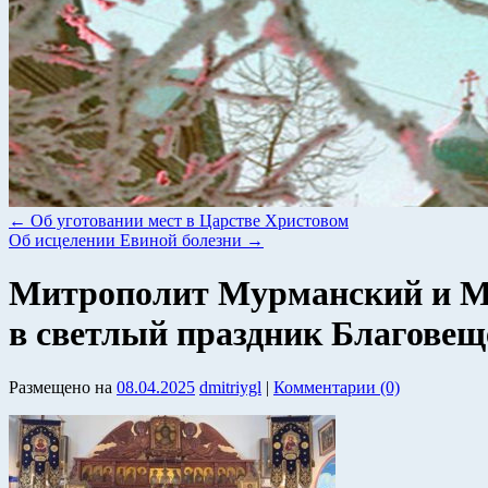
←
Об уготовании мест в Царстве Христовом
Об исцелении Евиной болезни
→
Митрополит Мурманский и М
в светлый праздник Благове
Размещено на
08.04.2025
dmitriygl
|
Комментарии (0)