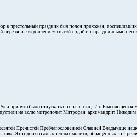
ор в престольный праздник был полон прихожан, поспешивших п
ый перезвон с окроплением святой водой и с праздничными песн
Руси принято было отпускать на волю птиц. И в Благовещенском 
отпустили на волю митрополит Митрофан, архимандрит Никодим
Пресвятей Пречистей Преблагословенней Славней Владычице на
лагая». Это одна из самых тёплых молитв, обращённых ко Пресв