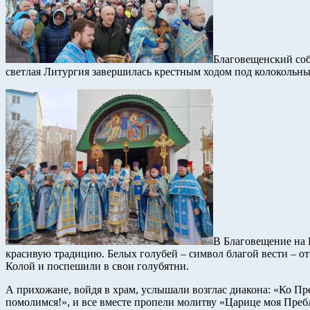
Благовещенский соб
светлая Литургия завершилась крестным ходом под колокольн
В Благовещение на 
красивую традицию. Белых голубей – символ благой вести – 
Колой и поспешили в свои голубятни.
А прихожане, войдя в храм, услышали возглас диакона: «Ко 
помолимся!», и все вместе пропели молитву «Царице моя Преб