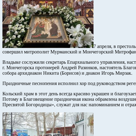
7 апреля, в престо
совершил митрополит Мурманский и Мончегорский Митрофан
Владыке сослужили секретарь Епархиального управления, наст
г. Мончегорска протоиерей Андрей Разинков, настоятель Благ
собора архидиакон Никита (Борисов) и диакон Игорь Мирзак.
Праздничные песнопения исполнил хор под руководством рег
Кольский храм в этот день всегда красиво украшен и благоуха
Потому в Благовещение праздничная икона обрамлена воздушны
Пресвятой Богородицы», служат для нас напоминанием и отра