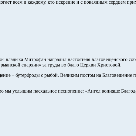
огает всем и каждому, кто искренне и с покаянным сердцем при
ы владыка Митрофан наградил настоятеля Благовещенского со
рманской епархии» за труды во благо Церкви Христовой.
ение – бутерброды с рыбой. Великим постом на Благовещение п
оро мы услышим пасхальное песнопение: «Ангел вопияше Благодат