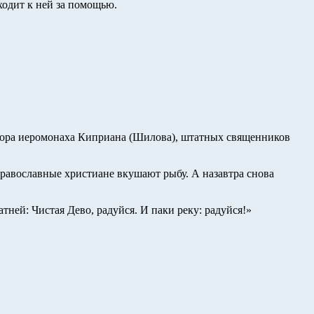
ходит к ней за помощью.
бора иеромонаха Киприана (Шилова), штатных священников
равославные христиане вкушают рыбу. А назавтра снова
ней: Чистая Дево, радуйся. И паки реку: радуйся!»