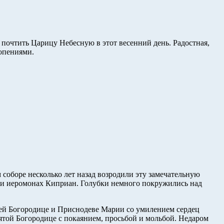
очтить Царицу Небесную в этот весенний день. Радостная,
опениями.
соборе несколько лет назад возродили эту замечательную
 и иеромонах Киприан. Голубки немного покружились над
шей Богородице и Приснодеве Марии со умилением сердец
ятой Богородице с покаянием, просьбой и мольбой. Недаром