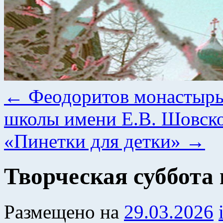
←
Феодоритов монастырь
школы имени Е.В. Шовск
«Пинетки для детки»
→
Творческая суббота
Размещено на
29.03.2026