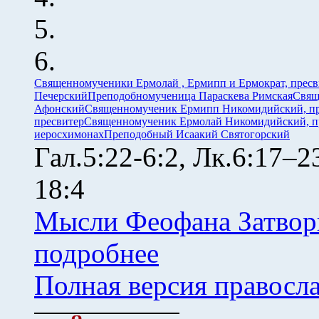
Священномученики Ермолай , Ермипп и Ермократ, прес
Печерский
Преподобномученица Параскева Римская
Свящ
Афонский
Священномученик Ермипп Никомидийский, пр
пресвитер
Священномученик Ермолай Никомидийский, п
иеросхимонах
Преподобный Исаакий Святогорский
Гал.5:22-6:2, Лк.6:17–
18:4
Мысли Феофана Затвор
подробнее
Полная версия правосл