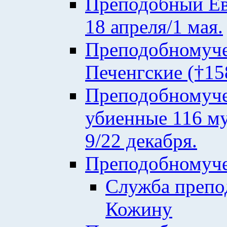
Преподобный Евф
18 апреля/1 мая.
Преподобномуче
Печенгские (†158
Преподобномуче
убиенные 116 му
9/22 декабря.
Преподобномуче
Служба преп
Кожину