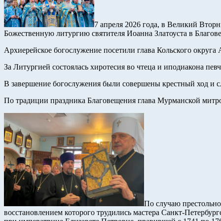
7 апреля 2026 года, в Великий Вто
Божественную литургию святителя Иоанна
Златоуста в Благов
Архиерейское богослужение посетили глава Кольского округа 
За Литургией состоялась хиротесия во чтеца и иподиакона пев
В завершение богослужения были совершены крестный ход и с
По традиции праздника Благовещения глава Мурманской митроп
По случаю престольно
восстановлением которого трудились мастера Санкт-Петербур