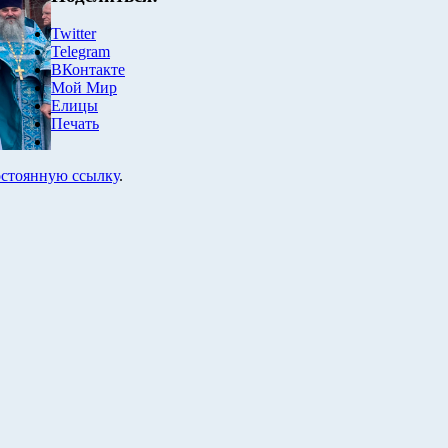
Twitter
Telegram
ВКонтакте
Мой Мир
Елицы
Печать
стоянную ссылку
.