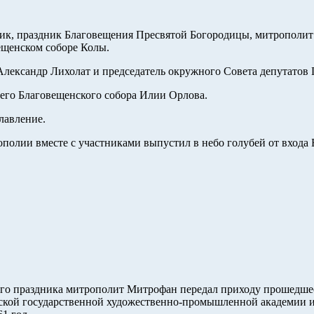
рник, праздник Благовещения Пресвятой Богородицы, митропо
ещенском соборе Колы.
Александр Лихолат и председатель окружного Совета депутатов
чего Благовещенского собора Илии Орлова.
лавление.
олии вместе с участниками выпустил в небо голубей от входа 
го праздника митрополит Митрофан передал приходу прошедшее 
гской государственной художественно-промышленной академии 