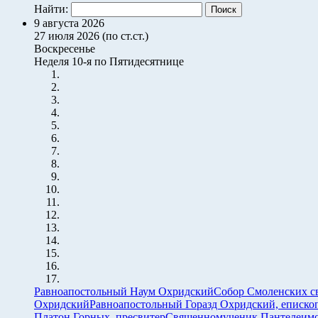
Найти:
9 августа 2026
27 июля 2026 (по ст.ст.)
Воскресенье
Неделя 10-я по Пятидесятнице
Равноапостольный Наум Охридский
Собор Смоленских с
Охридский
Равноапостольный Горазд Охридский, еписко
Платон Горных, пресвитер
Священномученик Пантелеимон