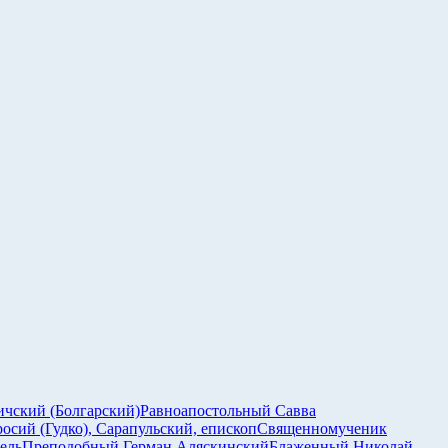
ичский (Болгарский)
Равноапостольный Савва
сий (Гудко), Сарапульский, епископ
Священномученик
ель
Преподобный Герман Аляскинский
Блаженный Николай