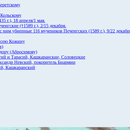
еретскому
 Кольскому
 г.), 18 апреля/1 мая.
гские (†1589 г.), 2/15 декабря.
ним убиенные 116 мучеников Печенгских (1589 г.), 9/22 декабр
исею Кожину
в)
ору (Абросимову)
ий и Тарасий, Кашкаранские, Соловецкие
ксандр Невский, покоритель Биармии
й, Кашкаранский