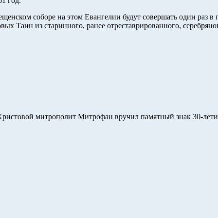
1 год.
енском соборе на этом Евангелии будут совершать один раз в 
ых Таин из старинного, ранее отреставрированного, серебряног
 Христовой митрополит Митрофан вручил памятный знак 30-лети