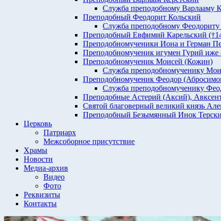
Служба преподобному Варлааму К
Преподобный Феодорит Кольский
Служба преподобному Феодориту
Преподобный Евфимий Карельский (†1435
Преподобномученики Иона и Герман Печен
Преподобномученик игумен Гурий иже с 
Преподобномученик Моисей (Кожин)
Служба преподобномученику Мо
Преподобномученик Феодор (Абросимо
Служба преподобномученику Феод
Преподобные Астерий (Аксий), Авксент
Святой благоверный великий князь Але
Преподобный Безымянный Инок Терски
Церковь
Патриарх
Межсоборное присутствие
Храмы
Новости
Медиа-архив
Видео
Фото
Реквизиты
Контакты