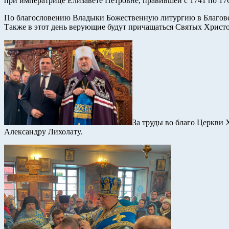
при императрице Елизавете Петровне, правившей с 1741 по 176
По благословению Владыки Божественную литургию в Благовещ
Также в этот день верующие будут причащаться Святых Христов
За труды во благо Церкви
Александру Лихолату.