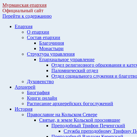
Мурманская епархия
Официальный сайт
Перейти к содержанию
Епархия
О епархии
Состав епархии
Благочиния
Монастыри
Структура управления
Епархиальное управление
Отдел религиозного образования и кате
Паломнический отдел
Отдел социального служения и благотв
Духовенство
Архиерей
Биография
Книги онлайн
Расписание архиерейских богослужений
История
Православие на Кольском Севере
Святые, в земле Кольской просиявшие
Преподобный Трифон Печенгский
Служба преподобному Трифону П
Преподобный Варлаам Керетский