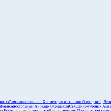
вятых
Равноапостольный Климент, архиепископ Охридский, Вел
п
Равноапостольный Ангеляр Охридский
Священномученик Амвро
 Богоявленский, пресвитер
Великомученик Пантелеимон целит