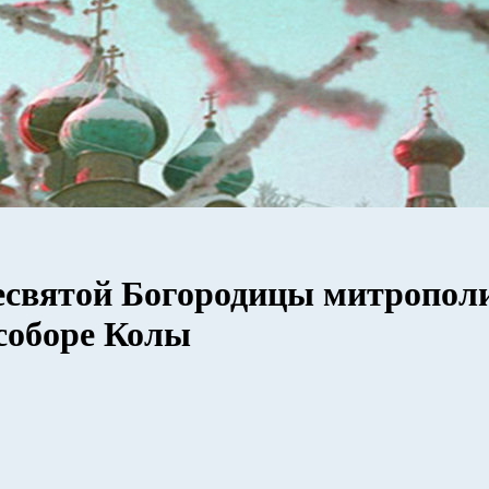
есвятой Богородицы митропол
соборе Колы