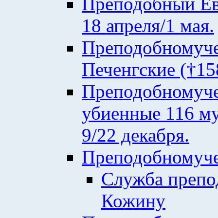
Преподобный Евф
18 апреля/1 мая.
Преподобномуче
Печенгские (†158
Преподобномуче
убиенные 116 му
9/22 декабря.
Преподобномуче
Служба преп
Кожину