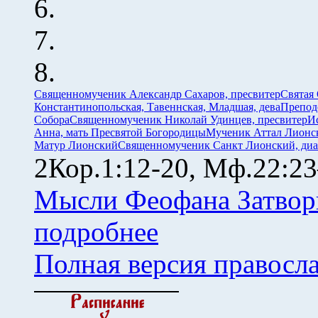
Священномученик Александр Сахаров, пресвитер
Святая
Константинопольская, Тавеннская, Младшая, дева
Препод
Собора
Священномученик Николай Удинцев, пресвитер
И
Анна, мать Пресвятой Богородицы
Мученик Аттал Лионс
Матур Лионский
Священномученик Санкт Лионский, диа
2Кор.1:12-20, Мф.22:23
Мысли Феофана Затвор
подробнее
Полная версия правосл