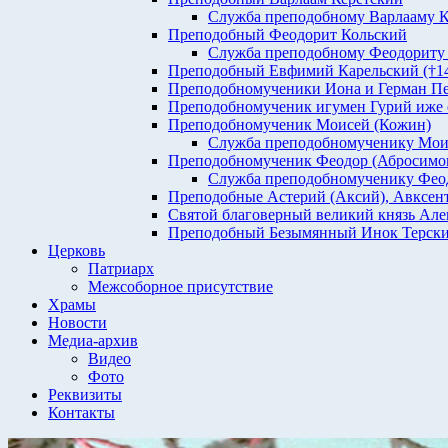
Служба преподобному Варлааму К
Преподобный Феодорит Кольский
Служба преподобному Феодориту
Преподобный Евфимий Карельский (†1435
Преподобномученики Иона и Герман Печен
Преподобномученик игумен Гурий иже с 
Преподобномученик Моисей (Кожин)
Служба преподобномученику Мо
Преподобномученик Феодор (Абросимо
Служба преподобномученику Феод
Преподобные Астерий (Аксий), Авксент
Святой благоверный великий князь Але
Преподобный Безымянный Инок Терски
Церковь
Патриарх
Межсоборное присутствие
Храмы
Новости
Медиа-архив
Видео
Фото
Реквизиты
Контакты