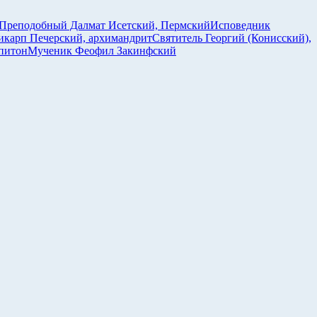
Преподобный Далмат Исетский, Пермский
Исповедник
карп Печерский, архимандрит
Святитель Георгий (Конисский),
питон
Мученик Феофил Закинфский