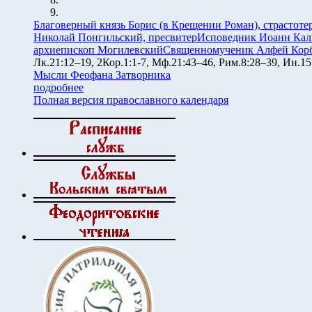
Благоверный князь Борис (в Крещении Роман), страстоте
Николай Понгильский, пресвитер
Исповедник Иоанн Кал
архиепископ Могилевский
Священномученик Алфей Корб
Лк.21:12–19, 2Кор.1:1-7, Мф.21:43–46, Рим.8:28–39, Ин.15
Мысли Феофана Затворника
подробнее
Полная версия православного календаря