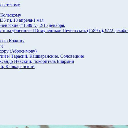
еретскому
 Кольскому
 г.), 18 апреля/1 мая.
гские (†1589 г.), 2/15 декабря.
ним убиенные 116 мучеников Печенгских (1589 г.), 9/22 декабр
исею Кожину
в)
ору (Абросимову)
ий и Тарасий, Кашкаранские, Соловецкие
ксандр Невский, покоритель Биармии
й, Кашкаранский