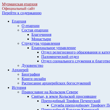
Мурманская епархия
Официальный сайт
Перейти к содержанию
Епархия
О епархии
Состав епархии
Благочиния
Монастыри
Структура управления
Епархиальное управление
Отдел религиозного образования и кате
Паломнический отдел
Отдел социального служения и благотв
Духовенство
Архиерей
Биография
Книги онлайн
Расписание архиерейских богослужений
История
Православие на Кольском Севере
Святые, в земле Кольской просиявшие
Преподобный Трифон Печенгский
Служба преподобному Трифону П
Преподобный Варлаам Керетский