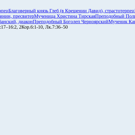
рпец
Благоверный князь Глеб (в Крещении Давид), страстотерпец
инин, пресвитер
Мученица Христина Тирская
Преподобный Поли
анский, диакон
Преподобный Боголеп Черноярский
Мученик Ка
:17–16:2, 2Кор.6:1-10, Лк.7:36–50