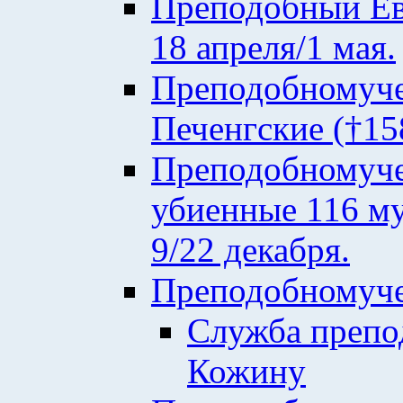
Преподобный Евф
18 апреля/1 мая.
Преподобномуче
Печенгские (†158
Преподобномуче
убиенные 116 му
9/22 декабря.
Преподобномуче
Служба преп
Кожину