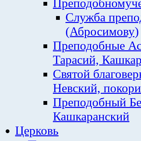
Преподобномуче
Служба препо
(Абросимову)
Преподобные Ас
Тарасий, Кашкар
Святой благовер
Невский, покор
Преподобный Бе
Кашкаранский
Церковь