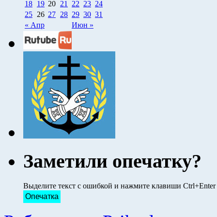
18
19
20
21
22
23
24
25
26
27
28
29
30
31
« Апр
Июн »
Заметили опечатку?
Выделите текст с ошибкой и нажмите клавиши Ctrl+Ente
Опечатка