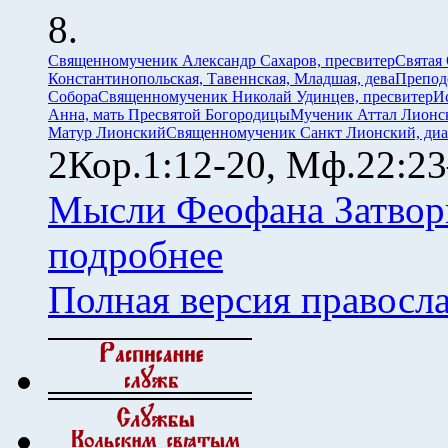
Священномученик Александр Сахаров, пресвитер
Святая
Константинопольская, Тавеннская, Младшая, дева
Препод
Собора
Священномученик Николай Удинцев, пресвитер
И
Анна, мать Пресвятой Богородицы
Мученик Аттал Лионс
Матур Лионский
Священномученик Санкт Лионский, диа
2Кор.1:12-20, Мф.22:23
Мысли Феофана Затвор
подробнее
Полная версия правосл