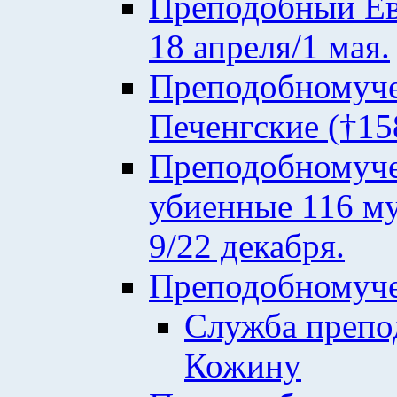
Преподобный Евф
18 апреля/1 мая.
Преподобномуче
Печенгские (†158
Преподобномуче
убиенные 116 му
9/22 декабря.
Преподобномуче
Служба преп
Кожину