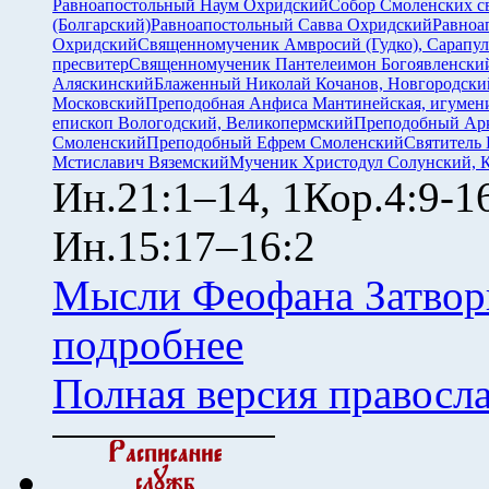
Равноапостольный Наум Охридский
Собор Смоленских с
(Болгарский)
Равноапостольный Савва Охридский
Равноа
Охридский
Священномученик Амвросий (Гудко), Сарапул
пресвитер
Священномученик Пантелеимон Богоявленский
Аляскинский
Блаженный Николай Кочанов, Новгородски
Московский
Преподобная Анфиса Мантинейская, игумен
епископ Вологодский, Великопермский
Преподобный Ар
Смоленский
Преподобный Ефрем Смоленский
Святитель 
Мстиславич Вяземский
Мученик Христодул Солунский, 
Ин.21:1–14, 1Кор.4:9-1
Ин.15:17–16:2
Мысли Феофана Затвор
подробнее
Полная версия правосл