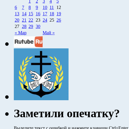
1
2
3
4
5
6
7
8
9
10
11
12
13
14
15
16
17
18
19
20
21
22
23
24
25
26
27
28
29
30
« Мар
Май »
Заметили опечатку?
Выделите текст с ошибкой и нажмите клавиши Ctrl+Ente