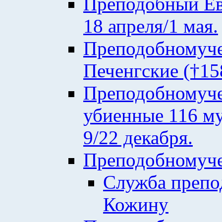
Преподобный Евф
18 апреля/1 мая.
Преподобномуче
Печенгские (†158
Преподобномуче
убиенные 116 му
9/22 декабря.
Преподобномуче
Служба преп
Кожину