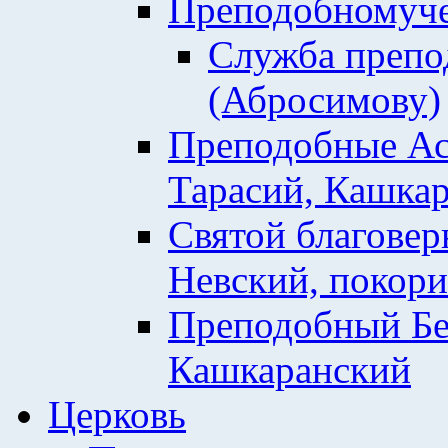
Преподобномуче
Служба препо
(Абросимову)
Преподобные Ас
Тарасий, Кашкар
Святой благовер
Невский, покор
Преподобный Бе
Кашкаранский
Церковь