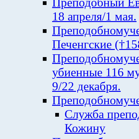
Преподобный Евф
18 апреля/1 мая.
Преподобномуче
Печенгские (†158
Преподобномуче
убиенные 116 му
9/22 декабря.
Преподобномуче
Служба преп
Кожину