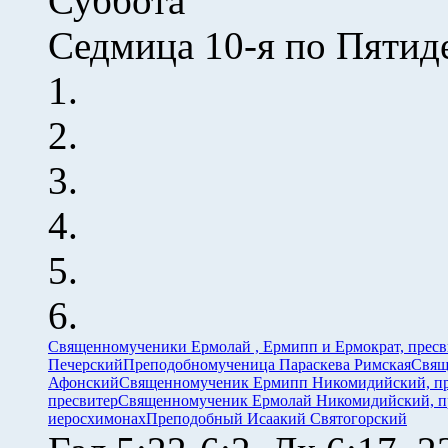
Суббота
Седмица 10-я по Пятид
Священномученики Ермолай , Ермипп и Ермократ, прес
Печерский
Преподобномученица Параскева Римская
Свящ
Афонский
Священномученик Ермипп Никомидийский, пр
пресвитер
Священномученик Ермолай Никомидийский, п
иеросхимонах
Преподобный Исаакий Святогорский