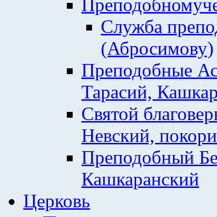
Преподобномуче
Служба препо
(Абросимову)
Преподобные Ас
Тарасий, Кашкар
Святой благовер
Невский, покор
Преподобный Бе
Кашкаранский
Церковь