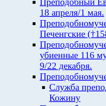
Преподобный Евф
18 апреля/1 мая.
Преподобномуче
Печенгские (†158
Преподобномуче
убиенные 116 му
9/22 декабря.
Преподобномуче
Служба преп
Кожину