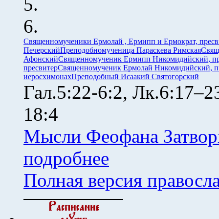
Священномученики Ермолай , Ермипп и Ермократ, прес
Печерский
Преподобномученица Параскева Римская
Свящ
Афонский
Священномученик Ермипп Никомидийский, пр
пресвитер
Священномученик Ермолай Никомидийский, п
иеросхимонах
Преподобный Исаакий Святогорский
Гал.5:22-6:2, Лк.6:17–
18:4
Мысли Феофана Затвор
подробнее
Полная версия правосл