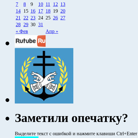
7
8
9
10
11
12
13
14
15
16
17
18
19
20
21
22
23
24
25
26
27
28
29
30
31
« Фев
Апр »
Заметили опечатку?
Выделите текст с ошибкой и нажмите клавиши Ctrl+Ente