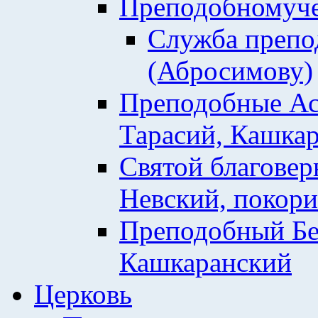
Преподобномуче
Служба препо
(Абросимову)
Преподобные Ас
Тарасий, Кашкар
Святой благовер
Невский, покор
Преподобный Бе
Кашкаранский
Церковь