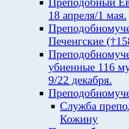
Преподобный Евф
18 апреля/1 мая.
Преподобномуче
Печенгские (†158
Преподобномуче
убиенные 116 му
9/22 декабря.
Преподобномуче
Служба преп
Кожину