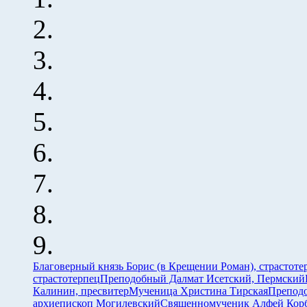
Благоверный князь Борис (в Крещении Роман), страстоте
страстотерпец
Преподобный Далмат Исетский, Пермский
Калинин, пресвитер
Мученица Христина Тирская
Преподо
архиепископ Могилевский
Священномученик Алфей Корб