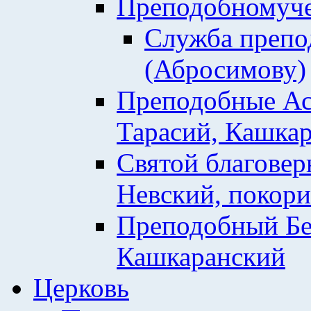
Преподобномуче
Служба препо
(Абросимову)
Преподобные Ас
Тарасий, Кашкар
Святой благовер
Невский, покор
Преподобный Бе
Кашкаранский
Церковь